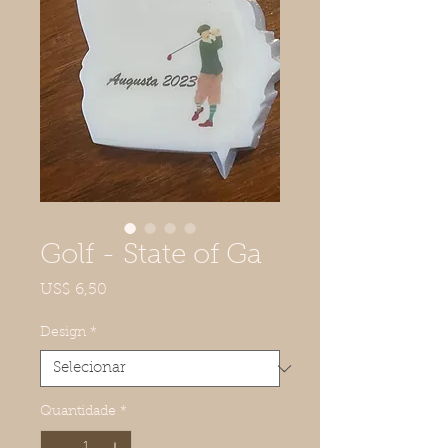
Golf - State of Ga
Preço
US$ 6,50
Design
*
Quantidade
*